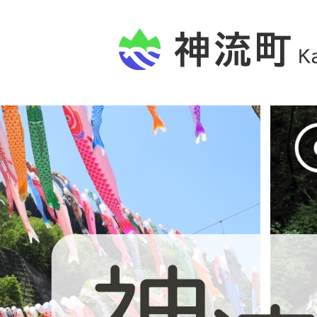
1
2
枚
枚
目
目
の
の
ス
ス
ラ
ラ