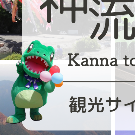
イ
イ
ド
ド