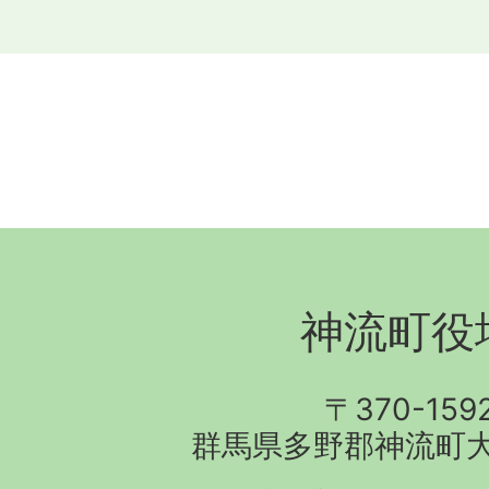
ラ
ラ
イ
イ
ド
ド
神流町役
〒370-159
群馬県多野郡神流町大字