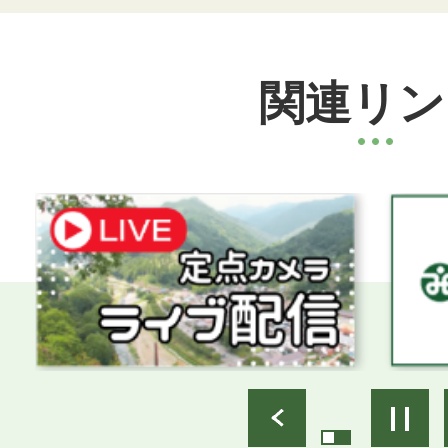
関連リン
3
1
枚
枚
目
目
の
の
ス
ス