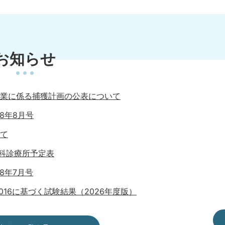
お知らせ
業に係る捕獲計画の公表について
8年8月号
て
科診療所予定表
8年7月号
-3:2016に基づく試験結果（2026年度版）
日採用予定 神流町職員採用試験について