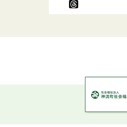
1
枚
目
の
ス
ラ