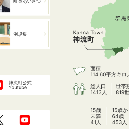
町長あいさつ
例規集
面積
114.60平方キ
神流町公式
総人口
世帯
Youtube
1413人
819
15歳
15歳か
未満
64歳
41人
453人