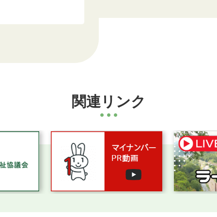
関連リンク
2
3
枚
枚
目
目
の
の
ス
ス
ラ
ラ