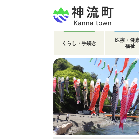
医療・健
くらし・手続き
福祉
1
枚
目
の
ス
ラ
イ
ド